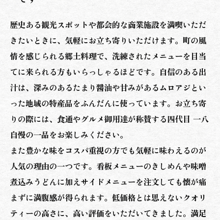
歴史ある観光スポットや都会的な商業施設を満喫いただ
きたいときに、気軽にお立ち寄りいただけます。町の風
情を感じられる郷土料理で、洗練されたメニューを目当
てに来られる方もいらっしゃるほどです。自信のある出
汁は、深みのあるたまり醤油や甘みがあるムロアジとい
った地域の特産品をふんだんに使っています。お立ち寄
りの際には、食通やグルメ御用達が称賛する四代目 一八
自慢の一品をお楽しみください。
また豊かな味をコスパ重視の方でも気軽に味わえるのが
人気の理由の一つです。看板メニューのきしめんや味噌
煮込みうどんに加えサイドメニューを注文しても懐が痛
まずに満腹感が得られます。低価格とは思えないクオリ
ティーの高さに、高い評価をいただいてきました。満足