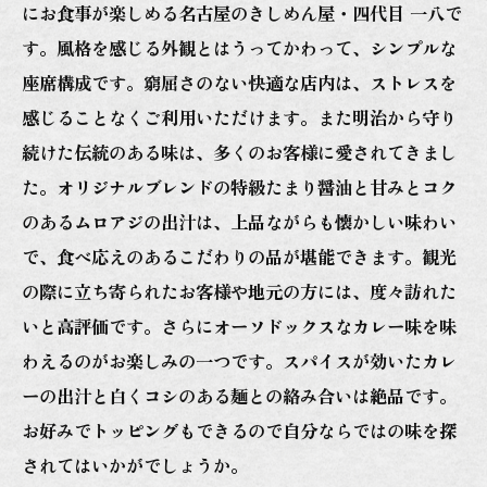
にお食事が楽しめる名古屋のきしめん屋・四代目 一八で
す。風格を感じる外観とはうってかわって、シンプルな
座席構成です。窮屈さのない快適な店内は、ストレスを
感じることなくご利用いただけます。また明治から守り
続けた伝統のある味は、多くのお客様に愛されてきまし
た。オリジナルブレンドの特級たまり醤油と甘みとコク
のあるムロアジの出汁は、上品ながらも懐かしい味わい
で、食べ応えのあるこだわりの品が堪能できます。観光
の際に立ち寄られたお客様や地元の方には、度々訪れた
いと高評価です。さらにオーソドックスなカレー味を味
わえるのがお楽しみの一つです。スパイスが効いたカレ
ーの出汁と白くコシのある麺との絡み合いは絶品です。
お好みでトッピングもできるので自分ならではの味を探
されてはいかがでしょうか。