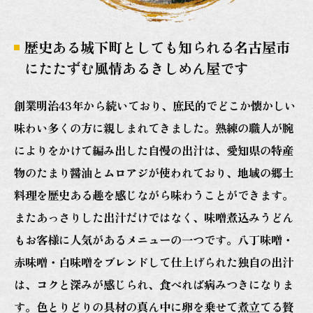
歴史ある城下町としても知られる名古屋市
にたたずむ風情あるきしめん屋です
創業明治43年から続いており、庶民的でどこか懐かしい
味わい多くの方に親しまれてきました。熟練の職人が腕
によりをかけて編み出した自慢の出汁は、愛知県の特産
物のたまり醤油とムロアジが使われており、地域の郷土
料理を歴史ある趣を感じながら味わうことができます。
またあっさりした出汁だけではなく、味噌煮込みうどん
もお客様に人気があるメニューの一つです。八丁味噌・
赤味噌・白味噌をブレンドして仕上げられた独自の出汁
は、コクと深みが感じられ、食べれば病みつきになりま
す。色とりどりの具材の真ん中に卵を乗せて煮立てる贅